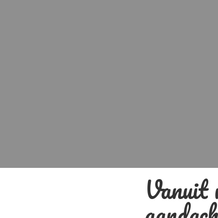
Vanuit 
aandach