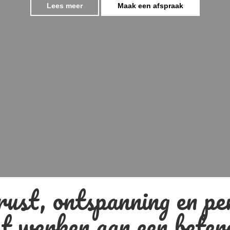
Lees meer
Maak een afspraak
rust, ontspanning en pe
t werken aan een beter