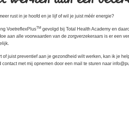
er rust in je hoofd en je lijf of wil je juist méér energie?
TM
ing VoetreflexPlus
gevolgd bij Total Health Academy en daarom
doe aan alle voorwaarden van de zorgverzekeraars is er een ver
lijk.
rt of juist preventief aan je gezondheid wilt werken, kan ik je h
ijd contact met mij opnemen door een mail te sturen naar info@p